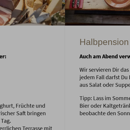
Halbpension
er:
Auch am Abend verw
Wir servieren Dir da
jedem Fall darfst Du
aus Salat oder Supp
Tipp: Lass im Somme
oghurt, Früchte und
Bier oder Kaltgeträn
rischer Saft bringen
beobachte den Sonn
 Tag.
rrlichen Terrasse mit