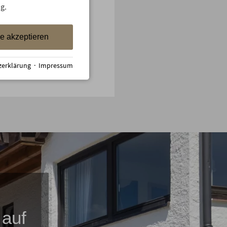
g.
le akzeptieren
zerklärung
·
Impressum
 auf