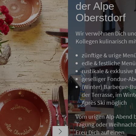
der Alpe
Oberstdorf
Wir verwöhnen Dich un
Kollegen kulinarisch mi
zünftige & urige Men
edle & festliche Menü
rustikale & exklusive 
geselliger Fondue-A
(Winter) Barbecue-Bu
der Terrasse, im Wint
Après Ski möglich
Vom urigen Alp-Abend b
Tagung oder Weihnachts
Freu Dich auf einen