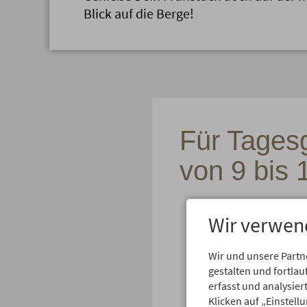
Blick auf die Berge!
Für Tages
von 9 bis 
Wir verwen
Wir und unsere Partn
gestalten und fortl
erfasst und analysie
Klicken auf „Einstell