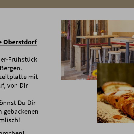
e Oberstdorf
ler-Frühstück
 Bergen.
zeitplatte mit
f, von Dir
önnst Du Dir
ch gebackenen
mlisch!
sprochen!