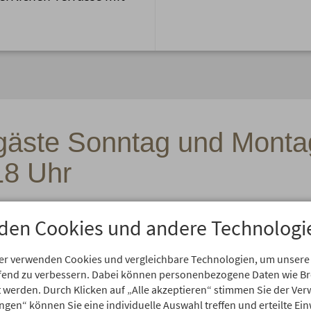
gäste Sonntag und Montag
18 Uhr
den Cookies und andere Technologi
Speisekarte 
er verwenden Cookies und vergleichbare Technologien, um unsere
Oberstdorf
aufend zu verbessern. Dabei können personenbezogene Daten wie 
rt werden. Durch Klicken auf „Alle akzeptieren“ stimmen Sie der V
Download
ungen“ können Sie eine individuelle Auswahl treffen und erteilte Ein
Adobe PDF 256 kB