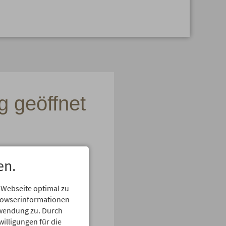
 geöffnet
en.
Alpe
 Webseite optimal zu
Browserinformationen
erwendung zu. Durch
willigungen für die