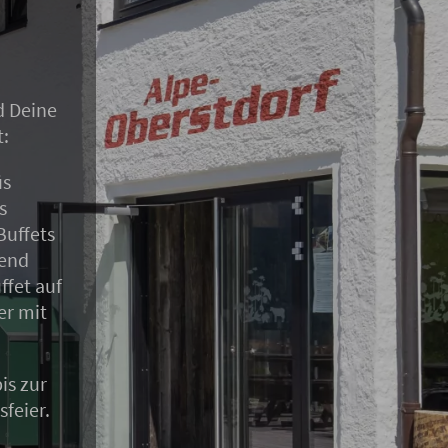
d Deine
t:
üs
s
Buffets
bend
ffet auf
er mit
is zur
feier.