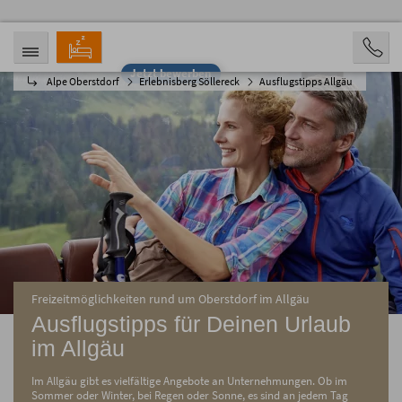
Jetzt bewerben
Alpe Oberstdorf
Erlebnisberg Söllereck
Ausflugstipps Allgäu
ANREISE
ABREISE
09.08.2026
14.08.2026
PERSONEN
2 Personen
BUCHEN
Freizeitmöglichkeiten rund um Oberstdorf im Allgäu
Ausflugstipps für Deinen Urlaub
im Allgäu
Im Allgäu gibt es vielfältige Angebote an Unternehmungen. Ob im
Sommer oder Winter, bei Regen oder Sonne, es sind an jedem Tag