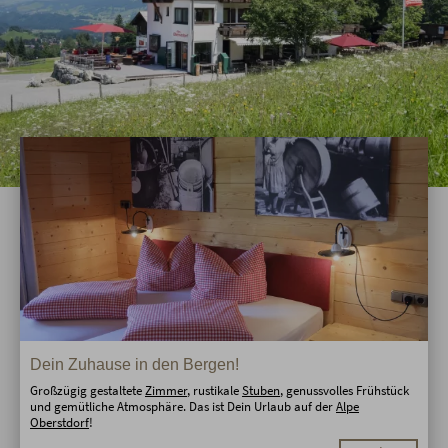
Dein Zuhause in den Bergen!
Großzügig gestaltete
Zimmer
, rustikale
Stuben
, genussvolles Frühstück
und gemütliche Atmosphäre. Das ist Dein Urlaub auf der
Alpe
Oberstdorf
!