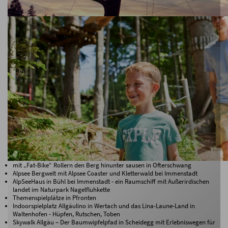
Und es gibt noch mehr zu entdecken...
mit „Fat-Bike“ Rollern den Berg hinunter sausen in Ofterschwang
Alpsee Bergwelt mit Alpsee Coaster und Kletterwald bei Immenstadt
AlpSeeHaus in Bühl bei Immenstadt - ein Raumschiff mit Außerirdischen
landet im Naturpark Nagelfluhkette
Themenspielplätze in Pfronten
Indoorspielplatz Allgäulino in Wertach und das Lina-Laune-Land in
Waltenhofen - Hüpfen, Rutschen, Toben
Skywalk Allgäu – Der Baumwipfelpfad in Scheidegg mit Erlebniswegen für