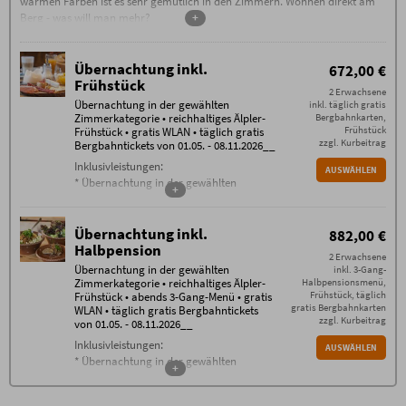
warmen Farben ist es sehr gemütlich in den Zimmern. Wohnen direkt am
Berg - was will man mehr?
+
Übernachtung inkl.
672,00 €
Frühstück
2 Erwachsene
Übernachtung in der gewählten
inkl. täglich gratis
Zimmerkategorie • reichhaltiges Älpler-
Bergbahnkarten,
Frühstück
Frühstück • gratis WLAN • täglich gratis
zzgl. Kurbeitrag
Bergbahntickets von 01.05. - 08.11.2026__
Inklusivleistungen:
AUSWÄHLEN
* Übernachtung in der gewählten
+
Zimmerkategorie
* reichhaltiges Älpler-Frühstück
* gratis WLAN im gesamten Haus
Übernachtung inkl.
882,00 €
*
Halbpension
Bergbahn unlimited
: täglich gratis
2 Erwachsene
Tickets für alle Bergbahnen Oberstdorf /
Übernachtung in der gewählten
inkl. 3-Gang-
Kleinwalsertal (je nach Öffnungszeiten
Zimmerkategorie • reichhaltiges Älpler-
Halbpensionsmenü,
Frühstück, täglich
der Bergbahnen im Sommerbetrieb) von
Frühstück • abends 3-Gang-Menü • gratis
gratis Bergbahnkarten
WLAN • täglich gratis Bergbahntickets
01.05. bis 08.11.2026
zzgl. Kurbeitrag
von 01.05. - 08.11.2026__
Buchungsbedingungen
Inklusivleistungen:
AUSWÄHLEN
Es gelten die
Buchungsbedingungen
(PDF) der Alpe
* Übernachtung in der gewählten
Oberstdorf OHG, Kornau-Wanne 10, 87561
+
Oberstdorf
Zimmerkategorie
Zusätzliche Bedingungen
* reichhaltiges Älpler-Frühstück
Keine Anzahlung – ab Buchung 80%