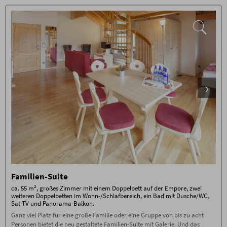
* 3-Gang-Menü am Abend
Stornogebühren außer bei Weitervermietung. Eine
Stornierung muss schriftlich per E-Mail erfolgen
* gratis WLAN im gesamten Haus
(ausschließlich an info@alpe-oberstdorf.de).
*
Bergbahn unlimited
: täglich gratis
Wir empfehlen den Abschluss einer
Tickets für alle Bergbahnen Oberstdorf /
Reiserücktrittskostenversicherung!
Kleinwalsertal (je nach Öffnungszeiten
der Bergbahnen im Sommerbetrieb) von
01.05. bis 08.11.2026
Buchungsbedingungen
Es gelten die
Buchungsbedingungen
(PDF) der Alpe
Oberstdorf OHG, Kornau-Wanne 10, 87561
Oberstdorf
Zusätzliche Bedingungen
Keine Anzahlung – ab Buchung 70%
Stornogebühren außer bei Weitervermietung. Eine
Stornierung muss schriftlich per E-Mail erfolgen
(ausschließlich an info@alpe-oberstdorf.de).
Wir empfehlen den Abschluss einer
Reiserücktrittskostenversicherung!
Familien-Suite
ca. 55 m², großes Zimmer mit einem Doppelbett auf der Empore, zwei
weiteren Doppelbetten im Wohn-/Schlafbereich, ein Bad mit Dusche/WC,
Sat-TV und Panorama-Balkon.
Ganz viel Platz für eine große Familie oder eine Gruppe von bis zu acht
Personen bietet die neu gestaltete Familien-Suite mit Galerie. Und das