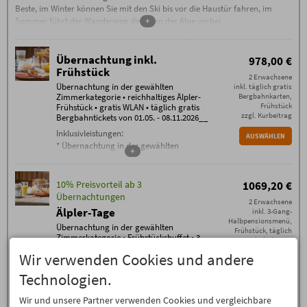
Beste, im Winter können Sie mit den Ski bis vor die Haustür fahren, im
Sommer führt der Wanderweg direkt an der Alpe vorbei.
+
Übernachtung inkl.
978,00 €
Frühstück
2 Erwachsene
Übernachtung in der gewählten
inkl. täglich gratis
Zimmerkategorie • reichhaltiges Älpler-
Bergbahnkarten,
Frühstück
Frühstück • gratis WLAN • täglich gratis
zzgl. Kurbeitrag
Bergbahntickets von 01.05. - 08.11.2026__
Inklusivleistungen:
AUSWÄHLEN
* Übernachtung in der gewählten
+
Zimmerkategorie
* reichhaltiges Älpler-Frühstück
* gratis WLAN im gesamten Haus
10% Preisvorteil ab 3
1069,20 €
*
Bergbahn unlimited
: täglich gratis
Übernachtungen
2 Erwachsene
Tickets für alle Bergbahnen Oberstdorf /
Älpler-Tage
inkl. 3-Gang-
Kleinwalsertal (je nach Öffnungszeiten
Halbpensionsmenü,
Übernachtung in der gewählten
Frühstück, täglich
der Bergbahnen im Sommerbetrieb) von
Zimmerkategorie • Frühstücksbuffet • 3-
gratis Bergbahnkarten
01.05. bis 08.11.2026
Gang-Halbpensionsmenü • gratis
zzgl. Kurbeitrag
Wir verwenden Cookies und andere
Bergbahnkarten von 01.05. -
Buchungsbedingungen
08.11.2026__
AUSWÄHLEN
Es gelten die
Buchungsbedingungen
(PDF) der Alpe
Technologien.
Oberstdorf OHG, Kornau-Wanne 10, 87561
Inklusivleistungen:
Oberstdorf
Übernachtung in der gewählten
Wir und unsere Partner verwenden Cookies und vergleichbare
Zusätzliche Bedingungen
+