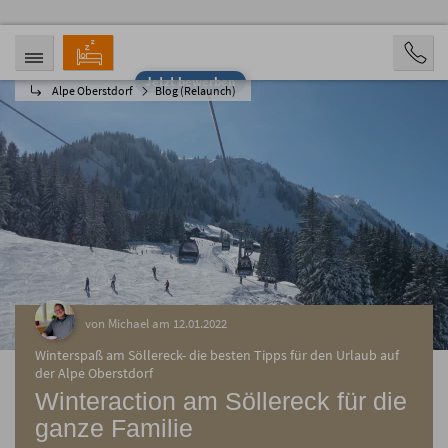
Jetzt bewerben
Alpe Oberstdorf
Blog (Relaunch)
ANREISE
ABREISE
08.08.2026
13.08.2026
PERSONEN
2 Personen
BUCHEN
von Michael am 12.01.2022
Winterspaß am Söllereck- die besten Tipps für den Urlaub auf
der Alpe Oberstdorf
Winteraction am Söllereck für die
ganze Familie