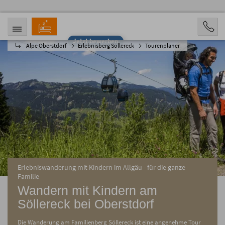
Jetzt bewerben
Alpe Oberstdorf
Erlebnisberg Söllereck
Tourenplaner
ANREISE
ABREISE
07.08.2026
12.08.2026
PERSONEN
2 Personen
BUCHEN
Erlebniswanderung mit Kindern im Allgäu - für die ganze
Familie
Wandern mit Kindern am
Söllereck bei Oberstdorf
Die Wanderung am Familienberg Söllereck ist eine angenehme Tour