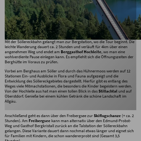
Naturerlebniswanderung am Familienberg Söllereck
Mit der Söllereckbahn gelangt man zur Bergstation, wo die Tour beginnt. Die
leichte Wanderung dauert ca. 2 Stunden und verläuft für 4km über einen
angenehmen Weg und endet am
Berggasthof Hochleite
, wo man eine
wohlverdiente Pause einlegen kann. Es empfiehlt sich die Öffnungszeiten der
Berghütte im Voraus zu prüfen.
Vorbei am Berghaus am Söller und durch das Hühnermoos werden auf 12
Stationen Ein- und Ausblicke in Flora und Fauna aufgezeigt und die
Entwicklung des Söllereckgebietes dargestellt. Hierfür gibt es entlang des
Weges viele Mitmachstationen, die besonders die Kinder begeistern werden.
Von der Hochleite aus hat man einen tollen Blick in das
Stillachtal
und auf
Oberstdorf. Genieße bei einem kühlen Getränk die schöne Landschaft im
Allgäu.
Anschließend geht es dann über den Freibergsee zur
Skiflugschanze
(+ ca. 2
Stunden). Am
Freibergsee
kann man alternativ über den Edmund-Probst-
Weg und Gasthof Bergkristall zurück an die Talstation der Söllereckbahn
gelangen. Diese Variante dauert dann nochmal etwas länger und eignet sich
für Familien mit Kindern, die schon wandererprobt sind (Gesamt 3,5
Stunden).