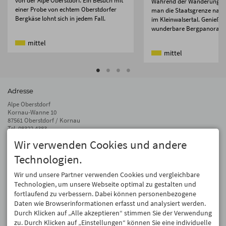
von der Alpe Oberstdorf. Ein Besuch mit
Während der Wanderung ü
einer Probe von echtem Oberstdorfer
man die Staatsgrenze nach
Bergkäse lohnt sich in jedem Fall.
im Kleinwalsertal. Genieße 
wunderbare Bergpanorama
mittel
mittel
Adresse
Alpe Oberstdorf
Kornau-Wanne 10
87561 Oberstdorf / Kornau
Tel.
08322 4383
Fax 08322 940 81 57
Wir verwenden Cookies und andere
info@alpe-oberstdorf.de
Technologien.
Auf dem Laufenden bleiben
Wir und unsere Partner verwenden Cookies und vergleichbare
Wir geben Deine E-Mail-Adresse nicht weiter. Wir mögen auch keinen Spam.
Technologien, um unsere Webseite optimal zu gestalten und
Versprochen! Eine Abmeldung ist jederzeit möglich.
fortlaufend zu verbessern. Dabei können personenbezogene
Daten wie Browserinformationen erfasst und analysiert werden.
Anmelden
Durch Klicken auf „Alle akzeptieren“ stimmen Sie der Verwendung
zu. Durch Klicken auf „Einstellungen“ können Sie eine individuelle