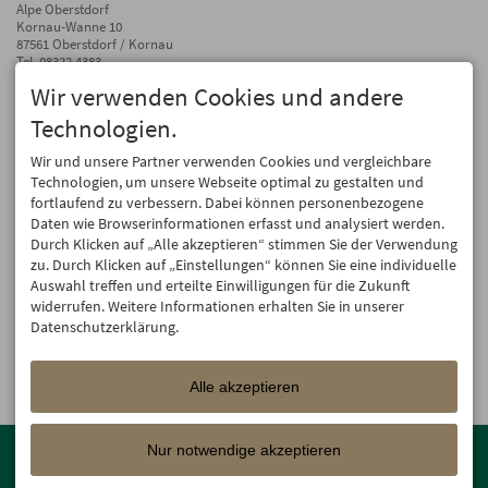
Alpe Oberstdorf
Kornau-Wanne 10
87561 Oberstdorf / Kornau
Tel.
08322 4383
Fax 08322 940 81 57
Wir verwenden Cookies und andere
info@alpe-oberstdorf.de
Technologien.
Auf dem Laufenden bleiben
Wir und unsere Partner verwenden Cookies und vergleichbare
Wir geben Deine E-Mail-Adresse nicht weiter. Wir mögen auch keinen Spam.
Technologien, um unsere Webseite optimal zu gestalten und
Versprochen! Eine Abmeldung ist jederzeit möglich.
fortlaufend zu verbessern. Dabei können personenbezogene
Daten wie Browserinformationen erfasst und analysiert werden.
Anmelden
Durch Klicken auf „Alle akzeptieren“ stimmen Sie der Verwendung
zu. Durch Klicken auf „Einstellungen“ können Sie eine individuelle
Auswahl treffen und erteilte Einwilligungen für die Zukunft
widerrufen. Weitere Informationen erhalten Sie in unserer
Datenschutzerklärung.
Alle akzeptieren
Mitglied der
Oberstdorf Resort
Familien mit den schönsten
Nur notwendige akzeptieren
Urlaubsunterkünften von der Berghütte bis zum 4-Sterne Superior
Wellnesshotel!