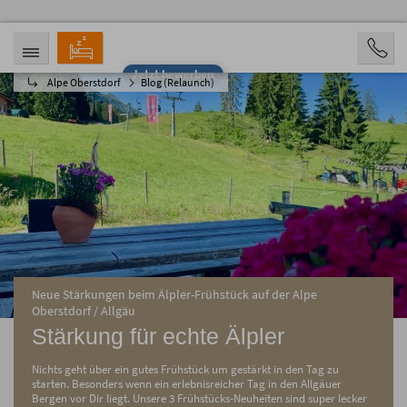
Jetzt bewerben
Alpe Oberstdorf
Blog (Relaunch)
ANREISE
ABREISE
10.08.2026
15.08.2026
PERSONEN
2 Personen
BUCHEN
Neue Stärkungen beim Älpler-Frühstück auf der Alpe
Oberstdorf / Allgäu
Stärkung für echte Älpler
Nichts geht über ein gutes Frühstück um gestärkt in den Tag zu
starten. Besonders wenn ein erlebnisreicher Tag in den Allgäuer
Bergen vor Dir liegt. Unsere 3 Frühstücks-Neuheiten sind super lecker