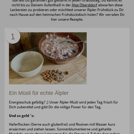
startest Du garantiert gut gestärkt in jeden Urlaubstag. Du kannst es
nicht bis zu Deinem Aufenthalt in der
Alpe Oberstdorf
abwarten diese
Leckereien zu probieren oder möchtest unserer Älpler-Frühstück zu Dir
nach Hause auf den heimischen Frühstückstisch holen? Wir verraten Dir
hier unsere Rezepte.
1
Ein Müsli für echte Älpler
Energieschub gefällig? ;) Unser Älpler-Müsli wird jeden Tag frisch für
Dich zubereitet und gibt Dir die nötige Power für den Tag.
Und so geht´s:
Haferflocken (Gerne auch glutenfrei) und Rosinen mit Wasser kurz
erwärmen und ziehen lassen. Sonnenblumenkerne und gehakte
Mandeln, sowie etwas Leinsamen für die Omega 3-Zufuhr dazugeben.