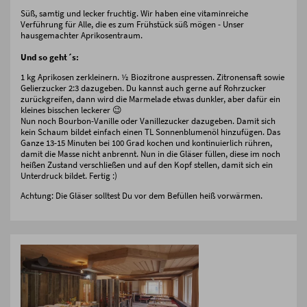
Süß, samtig und lecker fruchtig. Wir haben eine vitaminreiche
Verführung für Alle, die es zum Frühstück süß mögen - Unser
hausgemachter Aprikosentraum.
Und so geht´s:
1 kg Aprikosen zerkleinern. ½ Biozitrone auspressen. Zitronensaft sowie
Gelierzucker 2:3 dazugeben. Du kannst auch gerne auf Rohrzucker
zurückgreifen, dann wird die Marmelade etwas dunkler, aber dafür ein
kleines bisschen leckerer 😉
Nun noch Bourbon-Vanille oder Vanillezucker dazugeben. Damit sich
kein Schaum bildet einfach einen TL Sonnenblumenöl hinzufügen. Das
Ganze 13-15 Minuten bei 100 Grad kochen und kontinuierlich rühren,
damit die Masse nicht anbrennt. Nun in die Gläser füllen, diese im noch
heißen Zustand verschließen und auf den Kopf stellen, damit sich ein
Unterdruck bildet. Fertig :)
Achtung: Die Gläser solltest Du vor dem Befüllen heiß vorwärmen.